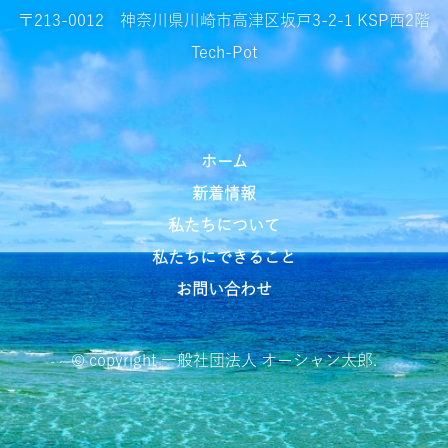
〒213-0012
神奈川県川崎市高津区坂戸3-2-1 KSP西2階
Tech-Pot
ホーム
新着情報
私たちについて
私たちにできること
お問い合わせ
© copyright 一般社団法人 オーシャン太郎.